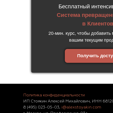
Бесплатный интенси
Система превращен
в Клиенто
20-мин. курс, чтобы добавить
вашим текущим про
Получить дост
Политика конфиденциальности
ИП Стоякин Алексей Михайлович, ИНН 681
8 (495) 023-05-03,
i@alexstoyakin.com