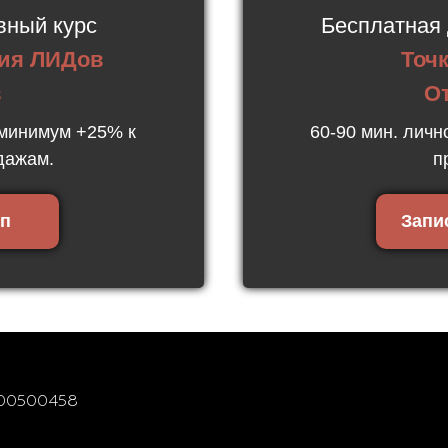
вный курс
Бесплатная 
ия ЛИДов
Точк
в
О
 минимум +25% к
60-90 мин. лич
дажам.
п
уп
Запи
200500458