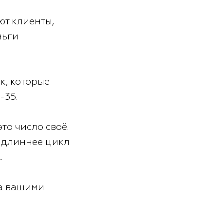
ют клиенты,
ньги
к, которые
-35.
то число своё.
м длиннее цикл
.
за вашими