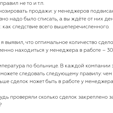
равил не то и т.п.
нозировать продажи: у менеджеров подвиса
вно надо было списать, а вы ждёте от них де
: как следствие всего вышеперечисленного.
я выявил, что оптимальное количество сдело
енно находиться у менеджера в работе – 30
мпература по больнице. В каждой компании э
 можете следовать следующему правилу: че
льше сделок может быть в работе у менеджера
удь проверяли сколько сделок закреплено 
?