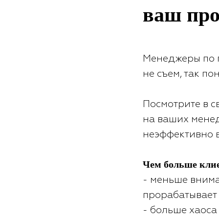
ваш пр
Менеджеры по 
не съем, так п
Посмотрите в с
на ваших менед
неэффективно 
Чем больше клие
- меньше внима
прорабатывает
- больше хаоса