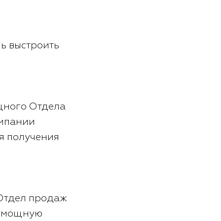
чь выстроить
щного Отдела
омпании
я получения
 Отдел продаж
ть мощную