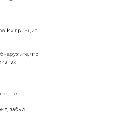
в. Их принцип:
обнаружите, что
ризнак
ственно
емя, забыл